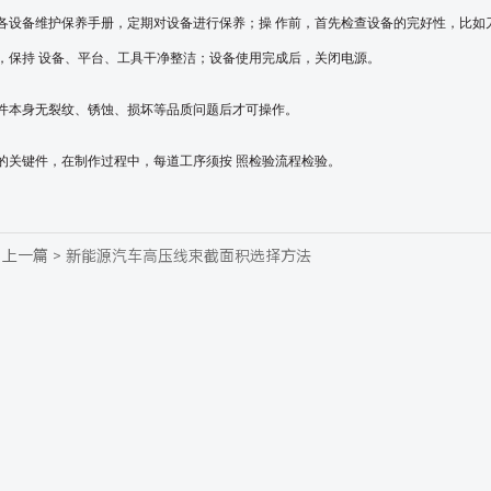
各设备维护保养手册，定期对设备进行保养；操
作前，首先检查设备的完好性，比如
，保持
设备、平台、工具干净整洁；设备使用完成后，关闭电源。
件本身无裂纹、锈蚀、损坏等品质问题后才可操作。
的关键件，在制作过程中，每道工序须按
照检验流程检验。
上一篇 >
新能源汽车高压线束截面积选择方法