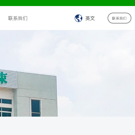
联系我们
英文
联系我们