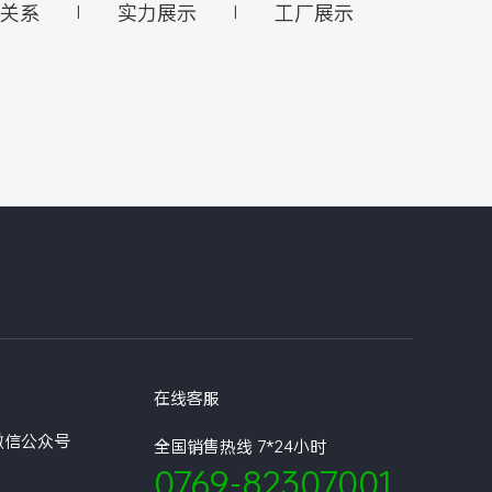
关系
实力展示
工厂展示
|
|
在线客服
微信公众号
全国销售热线 7*24小时
0769-82307001