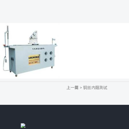
上一篇 >
铜丝内阻测试