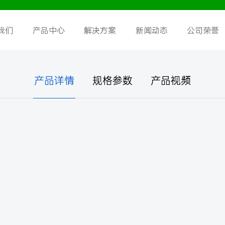
我们
产品中心
解决方案
新闻动态
公司荣誉
产品详情
规格参数
产品视频