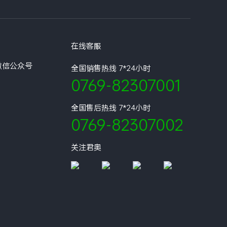
在线客服
微信公众号
全国销售热线 7*24小时
0769-82307001
全国售后热线 7*24小时
0769-82307002
关注君奥