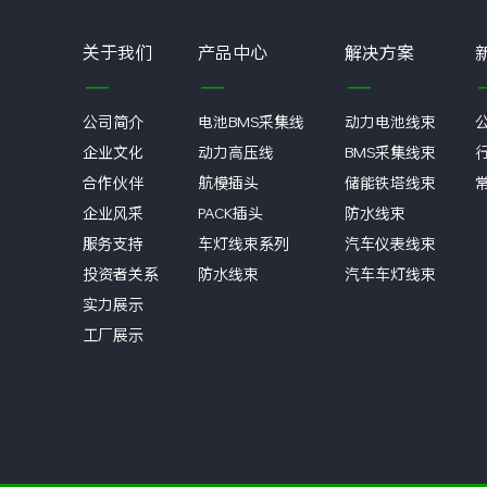
关于我们
产品中心
解决方案
公司简介
电池BMS采集线
动力电池线束
企业文化
动力高压线
BMS采集线束
合作伙伴
航模插头
储能铁塔线束
企业风采
PACK插头
防水线束
服务支持
车灯线束系列
汽车仪表线束
投资者关系
防水线束
汽车车灯线束
实力展示
工厂展示