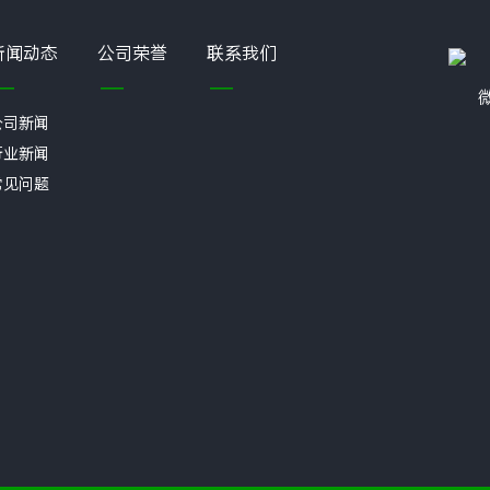
新闻动态
公司荣誉
联系我们
公司新闻
行业新闻
常见问题