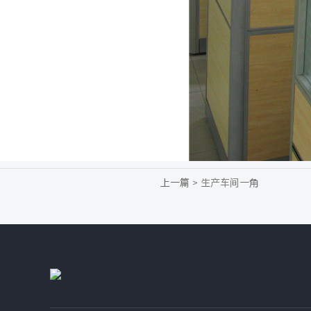
上一篇 >
生产车间一角