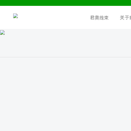
君奥线束
关于