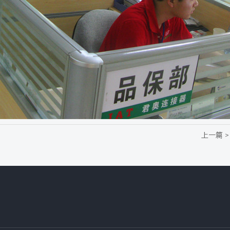
上一篇 >